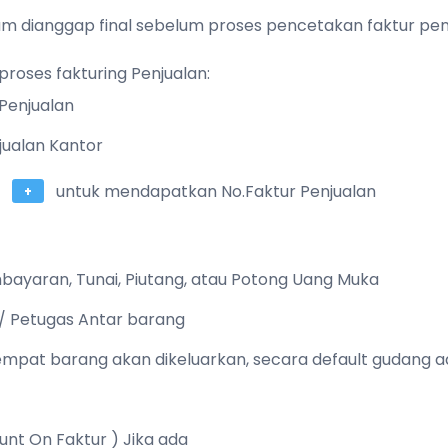
um dianggap final sebelum proses pencetakan faktur pen
roses fakturing Penjualan:
 Penjualan
jualan Kantor
l
untuk mendapatkan No.Faktur Penjualan
embayaran, Tunai, Piutang, atau Potong Uang Muka
r / Petugas Antar barang
tempat barang akan dikeluarkan, secara default gudang ad
ount On Faktur ) Jika ada