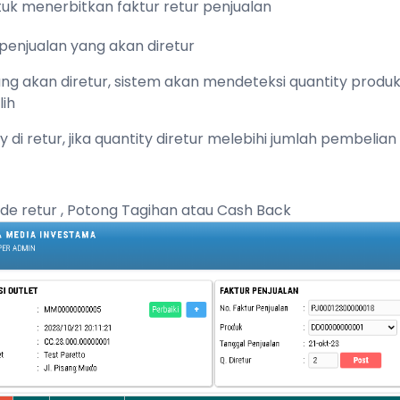
tuk menerbitkan faktur retur penjualan
r penjualan yang akan diretur
yang akan diretur, sistem akan mendeteksi quantity produ
lih
tity di retur, jika quantity diretur melebihi jumlah pembe
ode retur , Potong Tagihan atau Cash Back