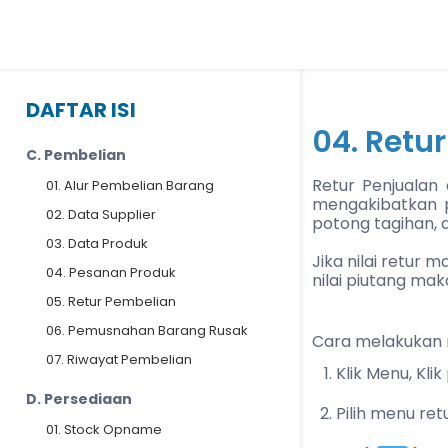
DAFTAR ISI
04. Retu
C. Pembelian
Retur Penjualan
01. Alur Pembelian Barang
mengakibatkan p
02. Data Supplier
potong tagihan, 
03. Data Produk
Jika nilai retur 
04. Pesanan Produk
nilai piutang ma
05. Retur Pembelian
06. Pemusnahan Barang Rusak
Cara melakukan r
07. Riwayat Pembelian
Klik Menu, Kli
D. Persediaan
Pilih menu ret
01. Stock Opname