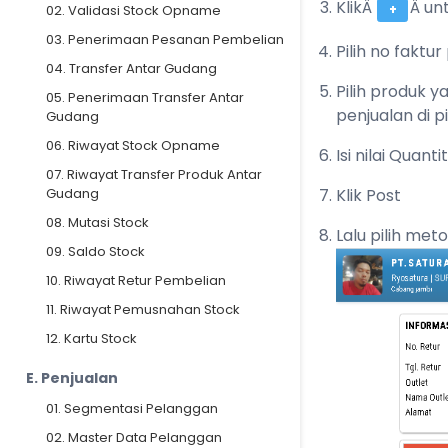
KlikÂ
Â un
02. Validasi Stock Opname
03. Penerimaan Pesanan Pembelian
Pilih no faktu
04. Transfer Antar Gudang
Pilih produk 
05. Penerimaan Transfer Antar
penjualan di pi
Gudang
06. Riwayat Stock Opname
Isi nilai Quan
07. Riwayat Transfer Produk Antar
Gudang
Klik Post
08. Mutasi Stock
Lalu pilih met
09. Saldo Stock
10. Riwayat Retur Pembelian
11. Riwayat Pemusnahan Stock
12. Kartu Stock
E. Penjualan
01. Segmentasi Pelanggan
02. Master Data Pelanggan